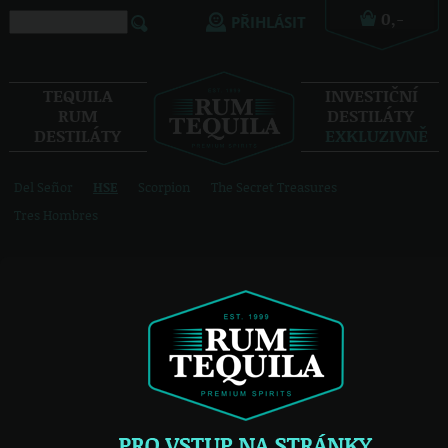
PŘIHLÁSIT
TEQUILA
INVESTIČNÍ
RUM
DESTILÁTY
DESTILÁTY
EXKLUZIVNĚ
Del Señor
HSE
Scorpion
The Secret Treasures
Tres Hombres
Exkluzivně
HSE
/
HSE Saint Etienne Elevé Sous
Bois
Obsah alkoholu
: 42 %
Objem
: 0.7 l