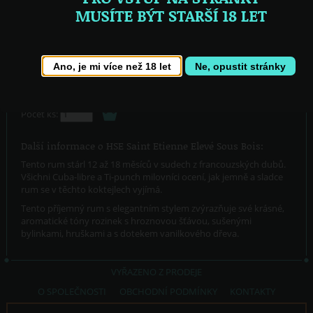
Dostupnost:
skladem
Ano, je mi více než 18 let
Ne, opustit stránky
890,- Kč
Cena:
(vč. DPH)
Počet ks:
Další informace o HSE Saint Etienne Elevé Sous Bois:
Tento rum stárl 12 až 18 měsíců v sudech z francouzských dubů.
Všichni Cuba-libre a Ti-punch milovníci ocení, jak jemně a sladce
rum se v těchto koktejlech vyjímá.
Tento příjemný rum s elegantním stylem zvýrazňuje své krásné,
aromatické tóny rozinek s hroznovou šťávou, sušenými
bylinkami, hruškami a s dotekem vanilkového dřeva.
VYŘAZENO Z PRODEJE
O SPOLEČNOSTI
OBCHODNÍ PODMÍNKY
KONTAKTY