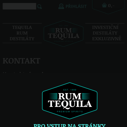
PŘIHLÁSIT
TEQUILA
INVESTIČNÍ
RUM
DESTILÁTY
DESTILÁTY
EXKLUZIVNĚ
KONTAKT
Kontaktní osoba:
Václav Hlaváč
tel.: 736 671 441
VYŘAZENO Z PRODEJE