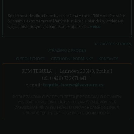
Společnost destilující rum byla založena v roce 1966 v malém státě
Surinam s exportem zaměřeným hlavě pro Holandsko, vzhledem
k jejich historickým vazbám. Rum zrající 8 let...
» více
na začátek stránky
VYŘAZENO Z PRODEJE
O SPOLEČNOSTI
OBCHODNÍ PODMÍNKY
KONTAKTY
RUM TEQUILA
|
Lannova 2061/8, Praha 1
tel. (+420) 736 671 441
|
e-mail:
tequila-house@seznam.cz
PODLE ZÁKONA O EVIDENCI TRŽEB JE PRODÁVAJÍCÍ POVINEN
VYSTAVIT KUPUJÍCÍMU ÚČTENKU. ZÁROVEŇ JE POVINEN
ZAEVIDOVAT PŘIJATOU TRŽBU U SPRÁVCE DANĚ ONLINE, V
PŘÍPADĚ TECHNICKÉHO VÝPADKU DO 48 HODIN.