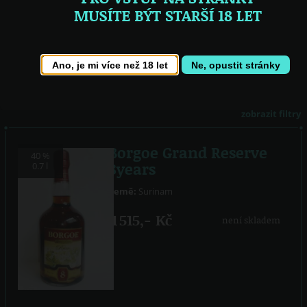
před příchodem kolonistů. V roce 1499 přistála u pobřeží španělská
výprava Alonsa de Ojedy. Do roku 1667 bylo území pod správou Britů. V
roce 1667 učinili Britové s Nizozemci výměný obchod. Vyměmili Surinam
za území na východním pobřeží Severní Ameriky, kde se rozkládala
nizozemská osada New Amsterodam. Dnes je tato původně nizozemská
osada jedním z největších amerických měst - New York. Pro zemědělství
Ano, je mi více než 18 let
Ne, opustit stránky
je důležitá sklizeň rýže, banánů, citrusů, kokosových ořechů, cukrové
třtiny.
zobrazit filtry
Borgoe Grand Reserve
40 %
8years
0.7 l
Země:
Surinam
1 515,- Kč
není skladem