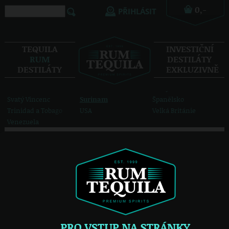
Guyana
Haiti
Indie
PŘIHLÁSIT
Jamajka
Japonsko
Kolumbie
Kuba
Madagaskar
La Palma (Kanárské ostr
Madeira
Marie-Galante
Martinik
TEQUILA
INVESTIČNÍ
Mauricius
Mexiko
Nikaragua
RUM
DESTILÁTY
Nepál
Panama
Paraguay
DESTILÁTY
EXKLUZIVNĚ
Peru
Karibské ostrovy
Portoriko
Reunion
Svatá Lucie
Svatý Tomáš
Svatý Vincenc
Surinam
Španělsko
Trinidad a Tobago
USA
Velká Británie
Venezuela
zobrazit všech 52 možností
Rum
Surinam
/
Surinam je přímořský stát v Jižní Americe při pobřeží Atlantského
oceánu. Téměř polovina obyvatelstva země žije v hlavním městě
Paramaribu. Převážnou část vnitrozemí vyplňují pralesy a savany.
Surinam je pojmenovaný podle kmene Surinamů, kteří byli prvními
obyvateli v oblasti. Původní obyvatelé byli vytlačeni ze Surinamu ještě