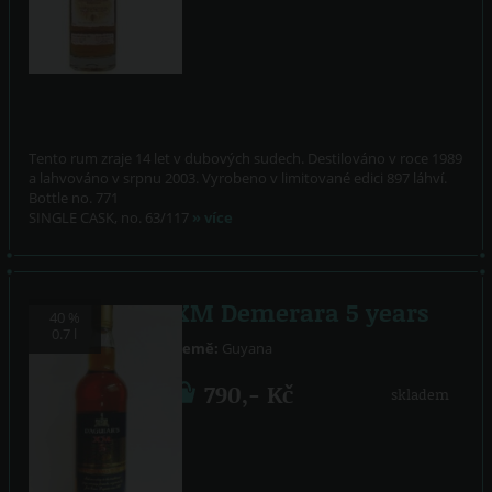
Tento rum zraje 14 let v dubových sudech. Destilováno v roce 1989
a lahvováno v srpnu 2003. Vyrobeno v limitované edici 897 láhví.
Bottle no. 771
SINGLE CASK, no. 63/117
» více
XM Demerara 5 years
40 %
0.7 l
Země:
Guyana
790,- Kč
skladem