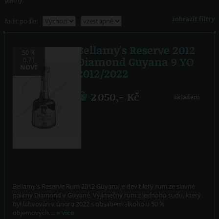
palmy.
zobrazit filtry
řadit podle:
Bellamy's Reserve 2012
50 %
Diamond Guyana 9 YO
0.7 l
NOVÉ
2012/2022
2 050,- Kč
skladem
Bellamy's Reserve Rum 2012 Guyana je devítiletý rum ze slavné
palírny Diamond v Guyaně. Výjimečný rum z jednoho sudu, který
byl lahvován v únoru 2022 s obsahem alkoholu 50 %
objemových....
» více