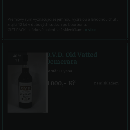
Premiový rum vyznačující se jemnou, vyzrálou a lahodnou chutí,
zrající 12 let v dubových sudech po bourbonu.
GIFT PACK – dárkové balení se 2 skleničkami.
» více
O.V.D. Old Vatted
40 %
Demerara
1 l
Země:
Guyana
1 000,- Kč
není skladem