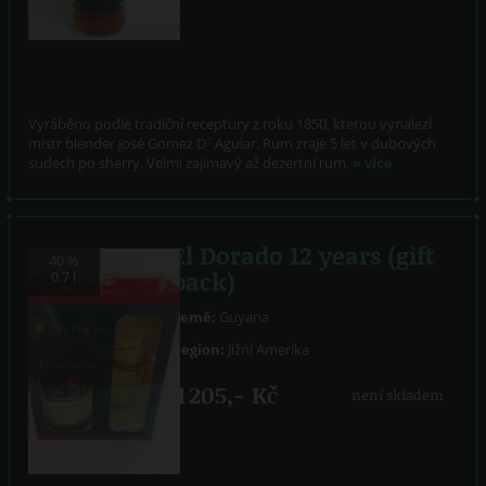
Vyráběno podle tradiční receptury z roku 1850, kterou vynalezl
mistr blender José Gomez D´Aguiar. Rum zraje 5 let v dubových
sudech po sherry. Velmi zajímavý až dezertní rum.
» více
El Dorado 12 years (gift
40 %
pack)
0.7 l
Země:
Guyana
Region:
Jižní Amerika
1 205,- Kč
není skladem