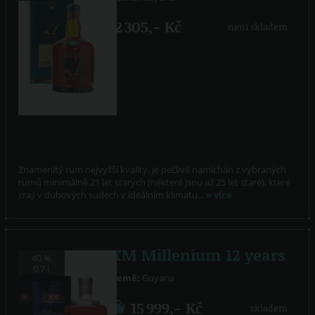
2 305,- Kč
není skladem
Znamenitý rum nejvyšší kvality, je pečlivě namíchán z vybraných
rumů minimálně 21 let starých (některé jsou až 25 let staré), které
zrají v dubových sudech v ideálním klimatu...
» více
XM Millenium 12 years
40 %
0.7 l
Země:
Guyana
15 999,- Kč
skladem