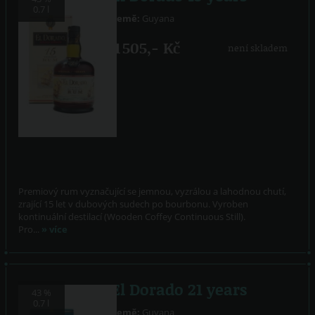
0.7 l
Země:
Guyana
1 505,- Kč
není skladem
Premiový rum vyznačující se jemnou, vyzrálou a lahodnou chutí,
zrající 15 let v dubových sudech po bourbonu. Vyroben
kontinuální destilací (Wooden Coffey Continuous Still).
Pro...
» více
El Dorado 21 years
43 %
0.7 l
Země:
Guyana