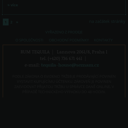
» více
na začátek stránky
1
2
»
VYŘAZENO Z PRODEJE
O SPOLEČNOSTI
OBCHODNÍ PODMÍNKY
KONTAKTY
RUM TEQUILA
|
Lannova 2061/8, Praha 1
tel. (+420) 736 671 441
|
e-mail:
tequila-house@seznam.cz
PODLE ZÁKONA O EVIDENCI TRŽEB JE PRODÁVAJÍCÍ POVINEN
VYSTAVIT KUPUJÍCÍMU ÚČTENKU. ZÁROVEŇ JE POVINEN
ZAEVIDOVAT PŘIJATOU TRŽBU U SPRÁVCE DANĚ ONLINE, V
PŘÍPADĚ TECHNICKÉHO VÝPADKU DO 48 HODIN.