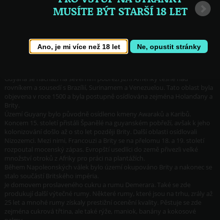
Svatý Vincenc
Surinam
Španělsko
Trinidad a Tobago
USA
Velká Británie
Venezuela
Ano, je mi více než 18 let
Ne, opustit stránky
Bellamy's Reserve
El Dorado 12 years
2012...
Guyana
Guyana se nachází na severním pobřeží Jižní Ameriky těsně nad
rovníkem a sousedí s Brazílií, Surinamem a Venezuelou. Tato oblast byla
objevena v roce 1500 a byla postupně osídlována zejména Holanďany a
Brity.
Území Guyany bylo původně osídleno kmeny Awaraků a Karibů.
Koncem 15. století přistáli Španělé na guyanském pobřeží, avšak k jeho
kolonizování došlo až o sto let později Brity. Další oblasti osídlovali
Nizozemci. Mezi nimi, Francouzi a Brity se na přelomu 18. a 19. století
rozpoutal mocenský zápas. Evropští usedlíci do země přivezli velké
množství otroků z Afriky pro práci na plantážích.
Během Napoleonských válek bylo území okupováno Brity a nakonec se
stalo součástí Britského impéria.
Je domovem proslaveného cukru a rumu Demerara. Také se zde
produkují další výtečné rumy. Některé rumy, které jsou na trhu, zrály až
25 let a mnohé rumy získaly prestižní ocenění kvality. Pěstuje se zde
zejména cukrová třtina, ale také rýže, maniok, banány a kokosové