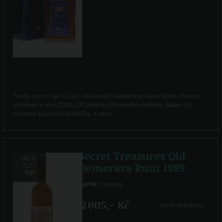
Tento rum zraje 12 let v dubových sudech po bourbonu. Poprvé
vyroben v roce 2000, při příležitosti nového milénia. Balen do
okrasné papírové krabičky.
» více
Secret Treasures Old
42 %
Demerara Rum 1989
0.7 l
TIP
Země:
Guyana
2 005,- Kč
není skladem