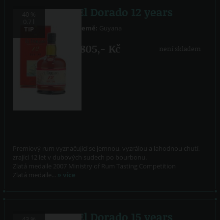
El Dorado 12 years
40 %
0.7 l
Země:
Guyana
TIP
805,- Kč
není skladem
Premiový rum vyznačující se jemnou, vyzrálou a lahodnou chutí,
zrající 12 let v dubových sudech po bourbonu.
Zlatá medaile 2007 Ministry of Rum Tasting Competition
Zlatá medaile...
» více
El Dorado 15 years
43 %