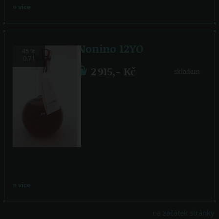
» více
Nonino 12YO
45 %
0.7 l
2 915,- Kč
skladem
» více
na začátek stránky