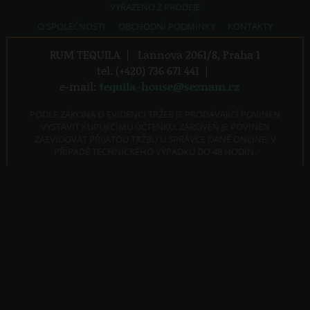
VYŘAZENO Z PRODEJE
O SPOLEČNOSTI
OBCHODNÍ PODMÍNKY
KONTAKTY
RUM TEQUILA
|
Lannova 2061/8, Praha 1
tel. (+420) 736 671 441
|
e-mail:
tequila-house@seznam.cz
PODLE ZÁKONA O EVIDENCI TRŽEB JE PRODÁVAJÍCÍ POVINEN
VYSTAVIT KUPUJÍCÍMU ÚČTENKU. ZÁROVEŇ JE POVINEN
ZAEVIDOVAT PŘIJATOU TRŽBU U SPRÁVCE DANĚ ONLINE, V
PŘÍPADĚ TECHNICKÉHO VÝPADKU DO 48 HODIN.