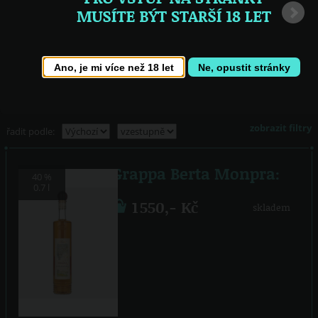
Ano, je mi více než 18 let
Ne, opustit stránky
Nonino 12YO
Berta Elisi
zobrazit filtry
řadit podle:
Grappa Berta Monpra:
40 %
0.7 l
1 550,- Kč
skladem