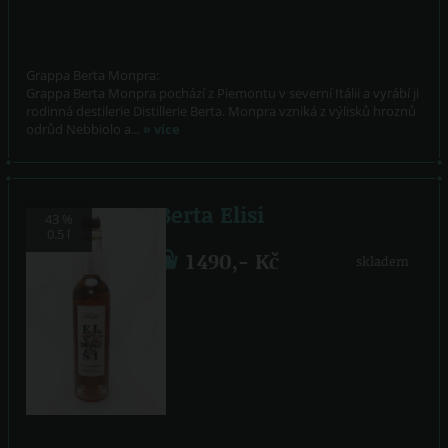
Grappa Berta Monpra:
Grappa Berta Monpra pochází z Piemontu v severní Itálii a vyrábí ji
rodinná destilerie Distillerie Berta. Monpra vzniká z výlisků hroznů
odrůd Nebbiolo a...
» více
Berta Elisi
43 %
0.5 l
1 490,- Kč
skladem