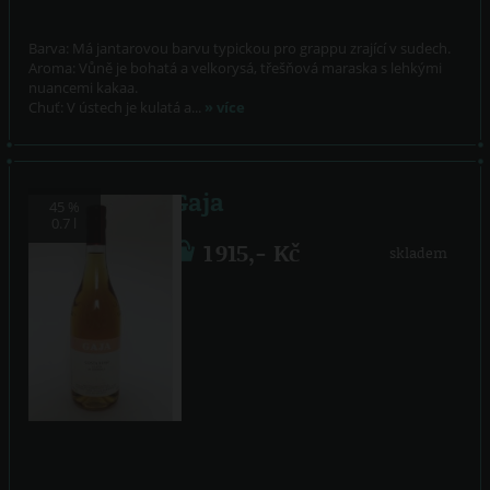
Barva: Má jantarovou barvu typickou pro grappu zrající v sudech.
Aroma: Vůně je bohatá a velkorysá, třešňová maraska s lehkými
nuancemi kakaa.
Chuť: V ústech je kulatá a...
» více
Gaja
45 %
0.7 l
1 915,- Kč
skladem