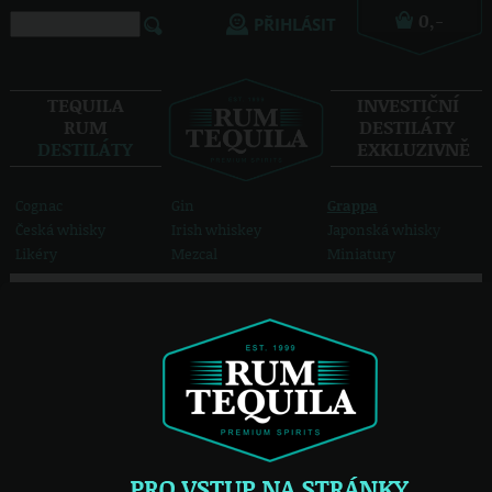
PŘIHLÁSIT
TEQUILA
INVESTIČNÍ
RUM
DESTILÁTY
DESTILÁTY
EXKLUZIVNĚ
Absinth
Americká whiskey
Aquavit
Bacanora
Bourbon
Calvados
Cognac
Gin
Grappa
Česká whisky
Irish whiskey
Japonská whisky
Likéry
Mezcal
Miniatury
Ovocné destiláty
Scotch whisky
Sotol
zobrazit všech 19 možností
Vodka
Destiláty
Grappa
/
2 915,-
1 490,-