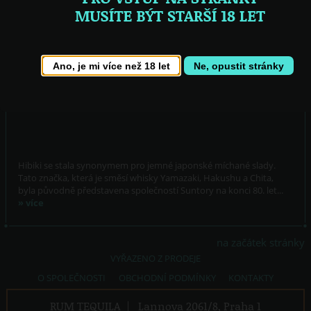
12 900,- Kč
skladem
Ano, je mi více než 18 let
Ne, opustit stránky
Hibiki se stala synonymem pro jemné japonské míchané slady.
Tato značka, která je směsí whisky Yamazaki, Hakushu a Chita,
byla původně představena společností Suntory na konci 80. let...
» více
na začátek stránky
VYŘAZENO Z PRODEJE
O SPOLEČNOSTI
OBCHODNÍ PODMÍNKY
KONTAKTY
RUM TEQUILA
|
Lannova 2061/8, Praha 1