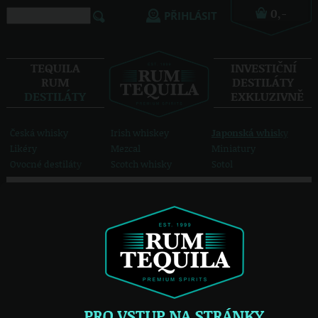
PŘIHLÁSIT
TEQUILA
INVESTIČNÍ
RUM
DESTILÁTY
Absinth
Americká whiskey
Aquavit
DESTILÁTY
EXKLUZIVNĚ
Bacanora
Bourbon
Calvados
Cognac
Gin
Grappa
Česká whisky
Irish whiskey
Japonská whisky
Likéry
Mezcal
Miniatury
Ovocné destiláty
Scotch whisky
Sotol
Vodka
zobrazit všech 19 možností
Destiláty
Japonská whisky
/
zobrazit filtry
Suntory Hibiki Blended
43 %
Whisky
0.7 l