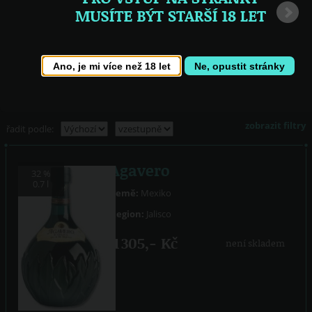
Ano, je mi více než 18 let
Ne, opustit stránky
Agavero
Cópil Licor de Tuna
Mexiko
Mexiko
zobrazit filtry
řadit podle:
Agavero
32 %
0.7 l
Země:
Mexiko
Region:
Jalisco
1 305,- Kč
není skladem