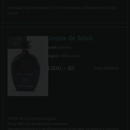
Vynikající likér namíchaný z XO Fine tequily a čisté přírodní kávy.
» více
Crema de Sotol
17 %
0.7 l
Země:
Mexiko
Region:
Chihuahua
1 200,- Kč
není skladem
100 % divoce rostoucí agáve
Nový likér od společnosti Vinomex.
Nenapodobitelný čokoládovo-ořechový likér vyráběný v regionu