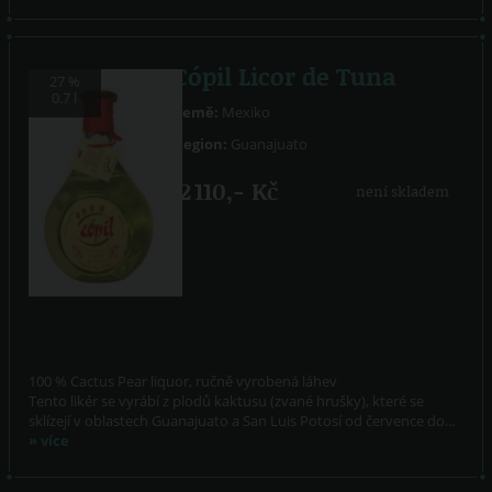
Cópil Licor de Tuna
27 %
0.7 l
Země:
Mexiko
Region:
Guanajuato
2 110,- Kč
není skladem
100 % Cactus Pear liquor, ručně vyrobená láhev
Tento likér se vyrábí z plodů kaktusu (zvané hrušky), které se
sklízejí v oblastech Guanajuato a San Luis Potosí od července do...
» více