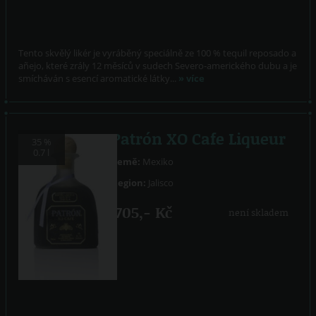
Tento skvělý likér je vyráběný speciálně ze 100 % tequil reposado a
añejo, které zrály 12 měsíců v sudech Severo-amerického dubu a je
smícháván s esencí aromatické látky...
» více
Patrón XO Cafe Liqueur
35 %
0.7 l
Země:
Mexiko
Region:
Jalisco
705,- Kč
není skladem