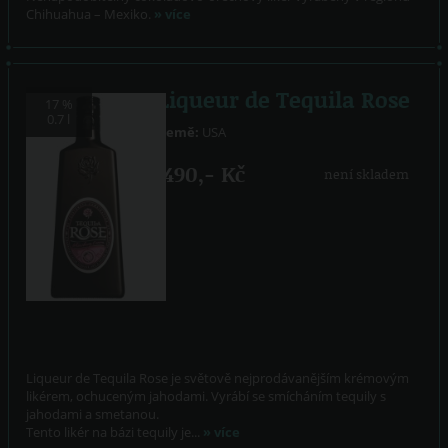
Chihuahua – Mexiko.
» více
Liqueur de Tequila Rose
17 %
0.7 l
Země:
USA
490,- Kč
není skladem
Liqueur de Tequila Rose je světově nejprodávanějším krémovým
likérem, ochuceným jahodami. Vyrábí se smícháním tequily s
jahodami a smetanou.
Tento likér na bázi tequily je...
» více