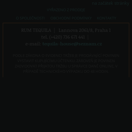
na začátek stránky
VYŘAZENO Z PRODEJE
O SPOLEČNOSTI
OBCHODNÍ PODMÍNKY
KONTAKTY
RUM TEQUILA
|
Lannova 2061/8, Praha 1
tel. (+420) 736 671 441
|
e-mail:
tequila-house@seznam.cz
PODLE ZÁKONA O EVIDENCI TRŽEB JE PRODÁVAJÍCÍ POVINEN
VYSTAVIT KUPUJÍCÍMU ÚČTENKU. ZÁROVEŇ JE POVINEN
ZAEVIDOVAT PŘIJATOU TRŽBU U SPRÁVCE DANĚ ONLINE, V
PŘÍPADĚ TECHNICKÉHO VÝPADKU DO 48 HODIN.