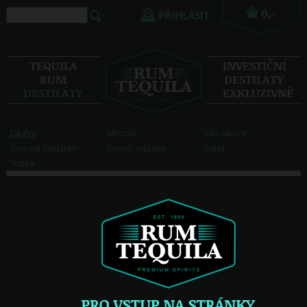
PŘIHLÁSIT
TEQUILA
INVESTIČNÍ
Absinth
Americká whiskey
Aquavit
RUM
DESTILÁTY
Bacanora
Bourbon
Calvados
DESTILÁTY
EXKLUZIVNĚ
Cognac
Gin
Grappa
Česká whisky
Irish whiskey
Japonská whisky
Likéry
Mezcal
Miniatury
Ovocné destiláty
Scotch whisky
Sotol
Vodka
zobrazit všech 19 možností
Destiláty
Likéry
/
1 305,-
2 110,-