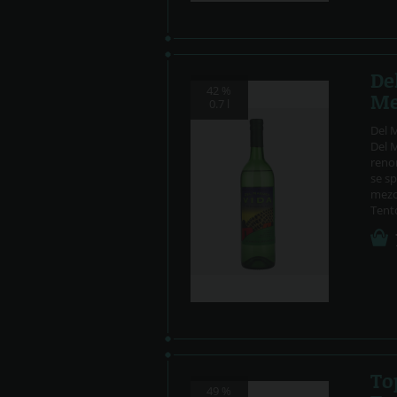
De
42 %
Me
0.7 l
Del 
Del 
reno
se sp
mezc
Tento
To
49 %