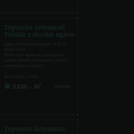
Topanito Artesanal
Tobalá z divoké agáve
Agáve Tobalá lze sklízet po 12 až 15
letech zrání.
Tento druh agáve se vyskytuje ve
zvláště obtížně přístupných, vyšších
nadmořských výškách.
Barva: Čirá....
» více
2 220,- Kč
skladem
Topanito Artesanal