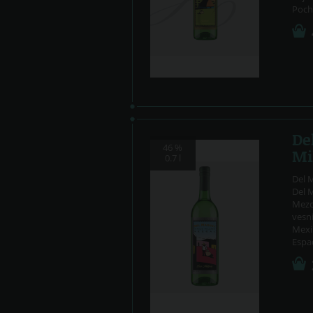
Pochá
De
46 %
Mi
0.7 l
Del 
Del M
Mezca
vesni
Mexi
Espad