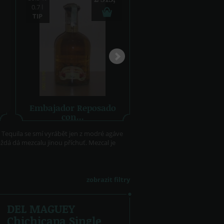
0.7 l
0.7 l
TIP
TIP
Embajador Reposado
Embajador Joven
con...
Agave
Mexiko
Mexiko
. Tequila se smí vyrábět jen z modré agáve
aždá dá mezcalu jinou příchuť. Mezcal je
zobrazit filtry
DEL MAGUEY
Chichicapa Single