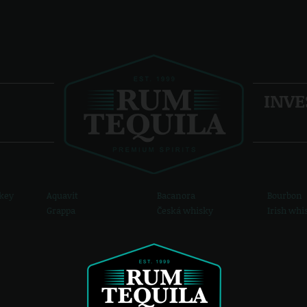
INVE
key
Aquavit
Bacanora
Bourbon
Grappa
Česká whisky
Irish whi
Miniatury
Ovocné destiláty
Scotch w
2 220,-
1 005,-
49 %
40 %