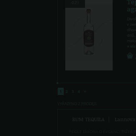
Te
0.7 l
ag
Divok
v ze
dřev
dnů.
melo
» ví
1
2
3
4
»
VYŘAZENO Z PRODEJE
RUM TEQUILA
|
Lannova 
PODLE ZÁKONA O EVIDENCI TRŽEB J