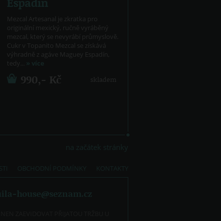
Espadín
Mezcal Artesanal je zkratka pro
originální mexický, ručně vyráběný
mezcal, který se nevyrábí průmyslově.
Cukr v Topanito Mezcal se získává
výhradně z agáve Maguey Espadín,
tedy...
» více
990,- Kč
skladem
na začátek stránky
STI
OBCHODNÍ PODMÍNKY
KONTAKTY
uila-house@seznam.cz
INEN ZAEVIDOVAT PŘIJATOU TRŽBU U