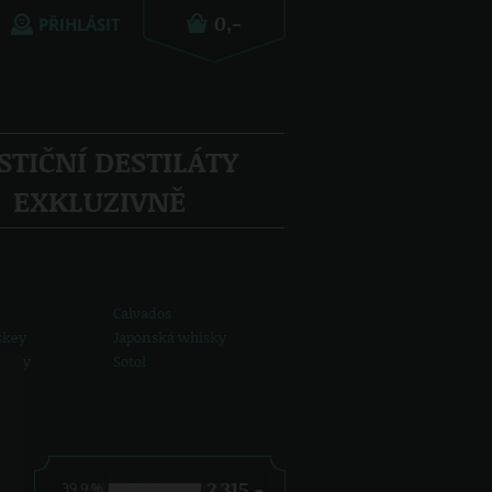
PŘIHLÁSIT
STIČNÍ DESTILÁTY
EXKLUZIVNĚ
Calvados
skey
Japonská whisky
hisky
Sotol
2 315,-
2
39.9 %
41.3 %