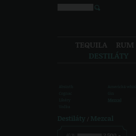
TEQUILA
RUM
DESTILÁTY
Absinth
Americká whis
Cognac
Gin
Likéry
Mezcal
Vodka
Destiláty
Mezcal
/
2 500,-
40 %