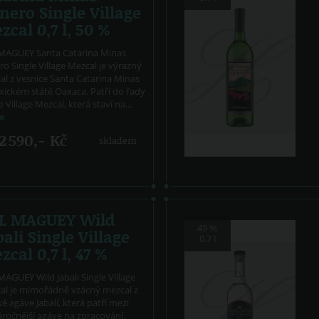
nero Single Village
zcal 0,7 l, 50 %
MAGUEY Santa Catarina Minas
o Single Village Mezcal je výrazný
al z vesnice Santa Catarina Minas
xickém státě Oaxaca. Patří do řady
e Village Mezcal, která staví na...
ce
2 590,- Kč
skladem
L MAGUEY Wild
49 %
ali Single Village
0.7 l
cal 0,7 l, 47 %
AGUEY Wild Jabali Single Village
al je mimořádně vzácný mezcal z
é agáve Jabalí, která patří mezi
ročnější agáve na zpracování.