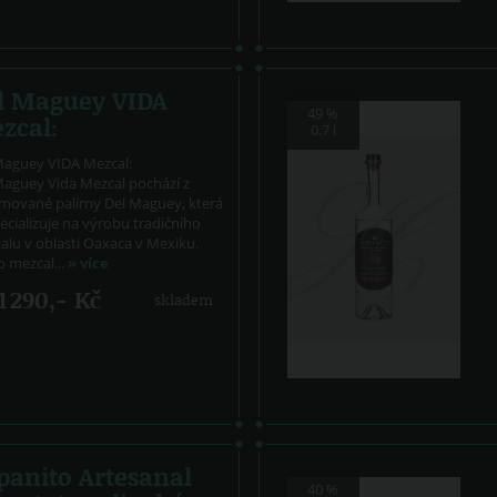
l Maguey VIDA
49 %
zcal:
0.7 l
Maguey VIDA Mezcal:
Maguey Vida Mezcal pochází z
mované palírny Del Maguey, která
ecializuje na výrobu tradičního
alu v oblasti Oaxaca v Mexiku.
 mezcal...
» více
1 290,- Kč
skladem
panito Artesanal
40 %