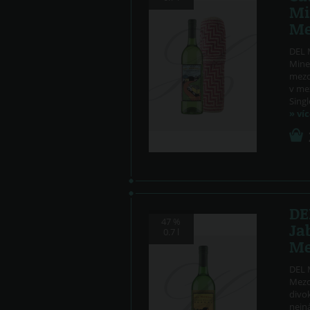
Mi
Me
DEL 
Miner
mezc
v me
Singl
» ví
DE
47 %
Jab
0.7 l
Mez
DEL M
Mezc
divok
nejná