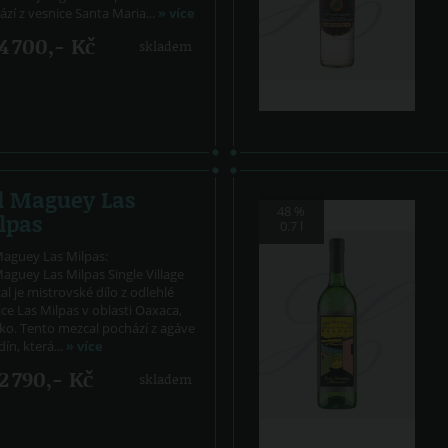
zí z vesnice Santa Maria...
» více
4 700,- Kč
skladem
l Maguey Las
48 %
lpas
0.7 l
Maguey Las Milpas:
aguey Las Milpas Single Village
l je mistrovské dílo z odlehlé
ce Las Milpas v oblasti Oaxaca,
ko. Tento mezcal pochází z agáve
ín, která...
» více
2 790,- Kč
skladem