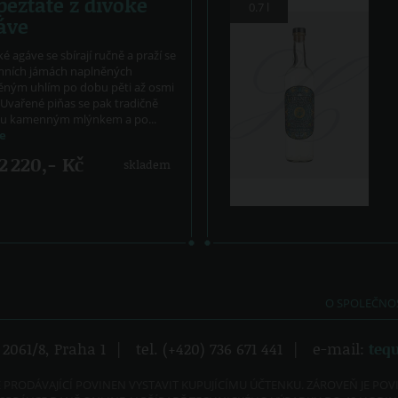
peztate z divoké
0.7 l
áve
é agáve se sbírají ručně a praží se
mních jámách naplněných
ěným uhlím po dobu pěti až osmi
 Uvařené piňas se pak tradičně
u kamenným mlýnkem a po...
ce
2 220,- Kč
skladem
O SPOLEČNO
2061/8, Praha 1
|
tel. (+420) 736 671 441
|
e-mail:
teq
E PRODÁVAJÍCÍ POVINEN VYSTAVIT KUPUJÍCÍMU ÚČTENKU. ZÁROVEŇ JE POV