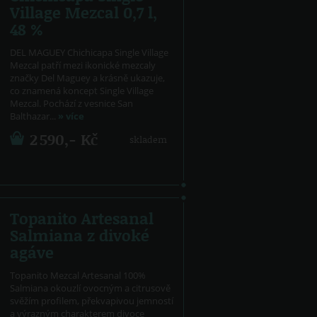
Village Mezcal 0,7 l,
48 %
DEL MAGUEY Chichicapa Single Village
Mezcal patří mezi ikonické mezcaly
značky Del Maguey a krásně ukazuje,
co znamená koncept Single Village
Mezcal. Pochází z vesnice San
Balthazar...
» více
2 590,- Kč
skladem
Topanito Artesanal
Salmiana z divoké
agáve
Topanito Mezcal Artesanal 100%
Salmiana okouzlí ovocným a citrusově
svěžím profilem, překvapivou jemností
a výrazným charakterem divoce