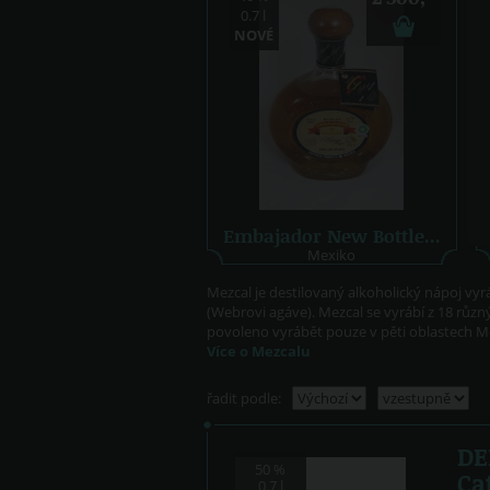
0.7 l
NOVÉ
Embajador New Bottle...
Mexiko
Mezcal je destilovaný alkoholický nápoj vyr
(Webrovi agáve). Mezcal se vyrábí z 18 různ
povoleno vyrábět pouze v pěti oblastech Me
Více o Mezcalu
řadit podle:
DE
50 %
Ca
0.7 l