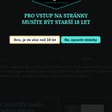
0.7 l
0.7 l
NOVÉ
TIP
Ano, je mi více než 18 let
Ne, opustit stránky
Topanito Artesanal...
Embajador Festival...
Mexiko
áběný z agáve (maguey). Mezcal se vyrábí z jiných druhů agáve než-li tequila
ých druhů agáve. Mezcal je jako víno. Existuje tolik různých druhů agáve a k
xika: Oaxaca, Guerrero, Durango, San Luis Potosí, Zacatecas
L MAGUEY Santa
48 %
tarina Minas
0.7 l