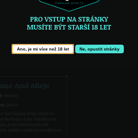
yoral
La Certeza
La Cofradia
La Fogata
Maracame
Mi Tierra
Ocho
Patrón
Perfectomundo
Porfidio
Pura Sangre
Real Hacienda
Reserva d
Rio de Plata
Sauza
Sombrer
Tequila 30-30
Tesoro Azteca
Topanito
Ano, je mi více než 18 let
Ne, opustit stránky
sino Azul Añejo
ě:
Mexiko
on:
Jalisco
o Azul Tequila Anejo, která se
vě destiluje v Casa Tequilera De
das, je zbožňována pro své
vé, sladké, vanilkové a květinové
.