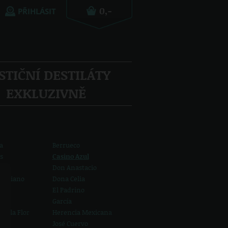
PŘIHLÁSIT
STIČNÍ DESTILÁTY
EXKLUZIVNĚ
a
Berrueco
s
Casino Azul
Don Anastacio
miliano
Dona Celia
El Padrino
García
de la Flor
Herencia Mexicana
José Cuervo