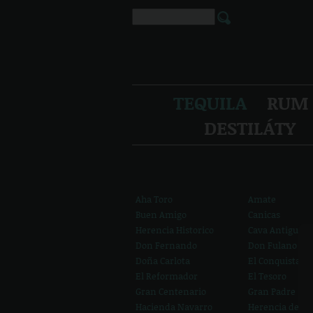
TEQUILA
RUM
DESTILÁTY
Aha Toro
Amate
Buen Amigo
Canicas
Herencia Historico
Cava Antigua
Don Fernando
Don Fulano
Doña Carlota
El Conquistado
El Reformador
El Tesoro
Gran Centenario
Gran Padre
Hacienda Navarro
Herencia de Pl