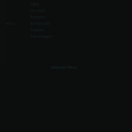
Lapis
Oro Azul
Próspero
el Señor
Revolución
o
Stallion
Two Fingers
zobrazit filtry