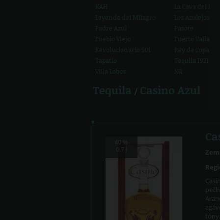
KAH
La Cava del Ma
Leyenda del Milagro
Los Azulejos
Padre Azul
Pasote
Pueblo Viejo
Puerto Vallarta
Revolucionario 501
Rey de Copas
Tapatio
Tequila 1921
Villa Lobos
XQ
Tequila
Casino Azul
/
Ca
40 %
0.7 l
Zem
Regi
Casin
pečli
Aran
agávo
tóny