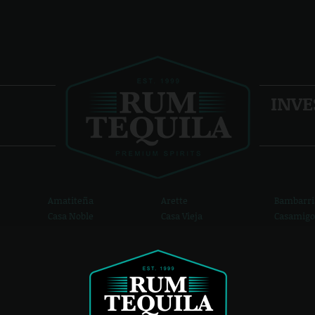
INVE
Amatiteña
Arette
Bambarri
Casa Noble
Casa Vieja
Casamigo
Cava de Oro
Cazadores
Corralejo
Don Jesús
Don Julio
Don Maxi
r
El Gran Viejo
El Charro
El Llano
Esperanto
Espolon
Galindo
Grillos
Goya
Hacienda 
ata
Herradura
Inicio
Chinaco