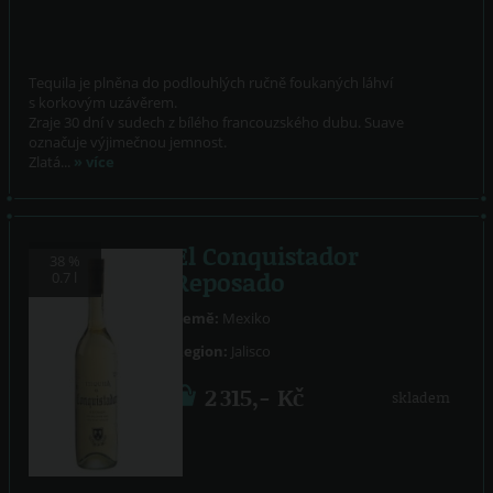
Tequila je plněna do podlouhlých ručně foukaných láhví
s korkovým uzávěrem.
Zraje 30 dní v sudech z bílého francouzského dubu. Suave
označuje výjimečnou jemnost.
Zlatá...
» více
El Conquistador
38 %
Reposado
0.7 l
Země:
Mexiko
Region:
Jalisco
2 315,- Kč
skladem