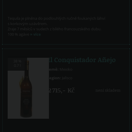
Tequila je plněna do podlouhlých ručně foukaných láhví
s korkovým uzávěrem.
Zraje 7 měsíců v sudech z bílého francouzského dubu.
100 % agáve
» více
El Conquistador Añejo
38 %
0.7 l
Země:
Mexiko
Region:
Jalisco
2 715,- Kč
není skladem