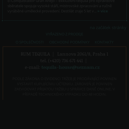
El Conquistador Gran Añejo – exkluzivní tequila pro opravdové
sběratele spojuje vysoké stáří, mistrovské zpracování a ručně
vyráběné umělecké provedení. Destilát zraje 5 let v...
» více
na začátek stránky
VYŘAZENO Z PRODEJE
O SPOLEČNOSTI
OBCHODNÍ PODMÍNKY
KONTAKTY
RUM TEQUILA
|
Lannova 2061/8, Praha 1
tel. (+420) 736 671 441
|
e-mail:
tequila-house@seznam.cz
PODLE ZÁKONA O EVIDENCI TRŽEB JE PRODÁVAJÍCÍ POVINEN
VYSTAVIT KUPUJÍCÍMU ÚČTENKU. ZÁROVEŇ JE POVINEN
ZAEVIDOVAT PŘIJATOU TRŽBU U SPRÁVCE DANĚ ONLINE, V
PŘÍPADĚ TECHNICKÉHO VÝPADKU DO 48 HODIN.