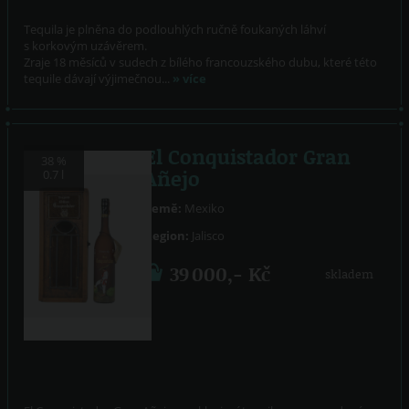
Tequila je plněna do podlouhlých ručně foukaných láhví
s korkovým uzávěrem.
Zraje 18 měsíců v sudech z bílého francouzského dubu, které této
tequile dávají výjimečnou...
» více
El Conquistador Gran
38 %
Añejo
0.7 l
Země:
Mexiko
Region:
Jalisco
39 000,- Kč
skladem