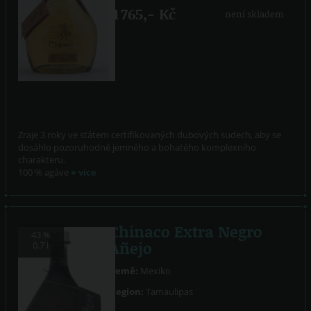
1 765,- Kč
není skladem
Zraje 3 roky ve státem certifikovaných dubových sudech, aby se
dosáhlo pozoruhodně jemného a bohatého komplexního
charakteru.
100 % agáve
» více
Chinaco Extra Negro
43 %
Añejo
0.7 l
Země:
Mexiko
Region:
Tamaulipas