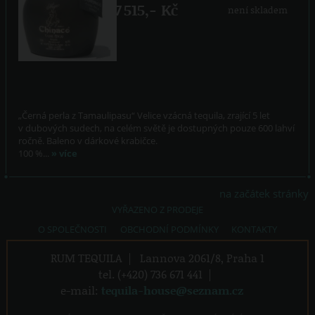
7 515,- Kč
není skladem
„Černá perla z Tamaulipasu“ Velice vzácná tequila, zrající 5 let
v dubových sudech, na celém světě je dostupných pouze 600 lahví
ročně. Baleno v dárkové krabičce.
100 %...
» více
na začátek stránky
VYŘAZENO Z PRODEJE
O SPOLEČNOSTI
OBCHODNÍ PODMÍNKY
KONTAKTY
RUM TEQUILA
|
Lannova 2061/8, Praha 1
tel. (+420) 736 671 441
|
e-mail:
tequila-house@seznam.cz