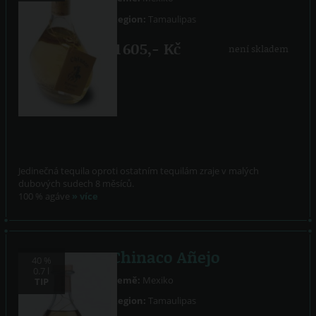
Region:
Tamaulipas
1 605,- Kč
není skladem
Jedinečná tequila oproti ostatním tequilám zraje v malých
dubových sudech 8 měsíců.
100 % agáve
» více
Chinaco Añejo
40 %
0.7 l
Země:
Mexiko
TIP
Region:
Tamaulipas