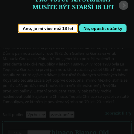
Tesoro Azteca
Topanito
Two Fingers
Villa Lobos
XQ
Ano, je mi více než 18 let
Ne, opustit stránky
Chinaco Añejo
Chinaco Blanco Old
Model
Mexiko
Tequilera La Gonzaleña je výrobcem Ultra-Premiové tequily Chinaco.
Mexiko
Dům s palírnou založil v roce 1972 Don Guillermo Gonzalez vnuk
Manuela Gonzaleze Chinackéhoo generála a později zvoleného
prezidenta Mexické republiky v letech 1880-1884. V roce 1983 byla La
Tequilera Gonzaleña první palírnou, která začala vyrábět Ultra-Premium
tequilu ze 100 % agáve a dávat ji do ručně foukaných skleněných lahví.
Když tato tequila začala být poprvé dostupná i mimo Mexiko, strhla se
po ní v USA poptávková bouře, která několikanásobně převýšila
produkci palírny. Ostatní producenti tequily pak začaly rychle
následovat politiku jako má Chinaco. Tequila Chinaco se vyrábí ve státě
Tamaulipas, ve kterém je povolena výroba od 70. let. 20. století
zobrazit filtry
řadit podle:
Chinaco Blanco Old
38 %