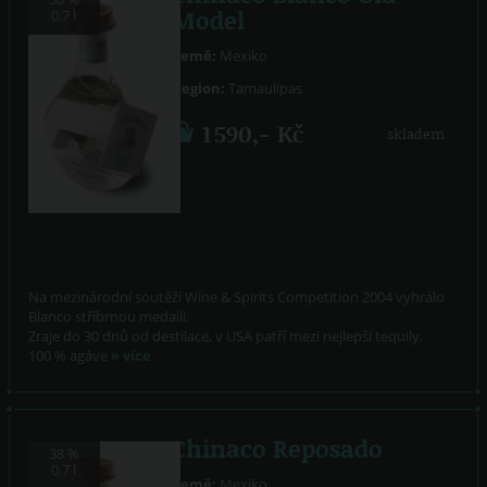
Model
0.7 l
Země:
Mexiko
Region:
Tamaulipas
1 590,- Kč
skladem
Na mezinárodní soutěži Wine & Spirits Competition 2004 vyhrálo
Blanco stříbrnou medaili.
Zraje do 30 dnů od destilace, v USA patří mezi nejlepší tequily.
100 % agáve
» více
Chinaco Reposado
38 %
0.7 l
Země:
Mexiko