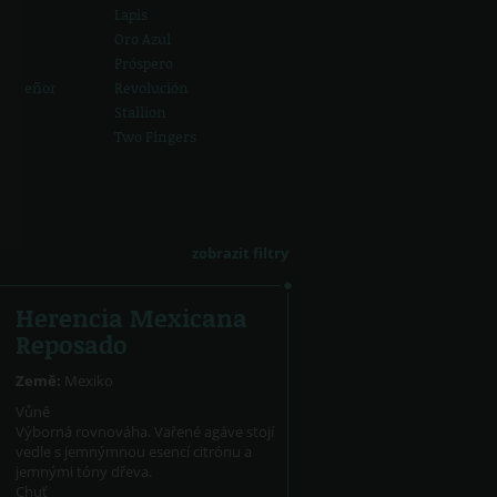
Lapis
Oro Azul
Próspero
el Señor
Revolución
o
Stallion
Two Fingers
zobrazit filtry
Herencia Mexicana
Reposado
Země:
Mexiko
Vůně
Výborná rovnováha. Vařené agáve stojí
vedle s jemnýmnou esencí citrónu a
jemnými tóny dřeva.
Chuť