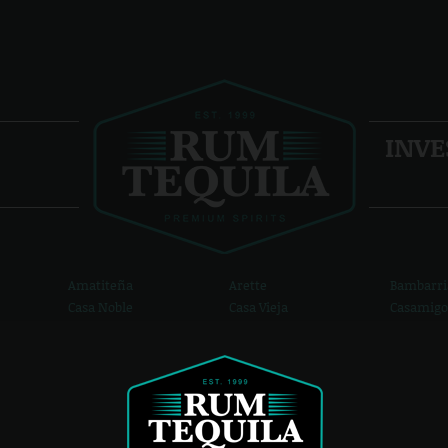
INVE
Amatiteña
Arette
Bambarri
Casa Noble
Casa Vieja
Casamigo
Cava de Oro
Cazadores
Corralejo
Don Jesús
Don Julio
Don Maxi
r
El Gran Viejo
El Charro
El Llano
Esperanto
Espolon
Galindo
Grillos
Goya
Hacienda 
ata
Herradura
Inicio
Chinaco