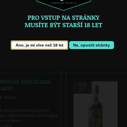
yoral
La Certeza
La Cofradia
La Fogata
Maracame
Mi Tierra
Ocho
Patrón
Perfectomundo
Porfidio
Pura Sangre
Real Hacienda
Reserva d
Rio de Plata
Sauza
Sombrer
Tequila 30-30
Tesoro Azteca
Topanito
Ano, je mi více než 18 let
Ne, opustit stránky
cana
rencia Mexicana
40 %
anco
0.7 l
ě:
Mexiko
ě
lý závan dává náznak bylin se
kou citrónu a plnost vařené agáve
lmi evidentní.
ť
» více