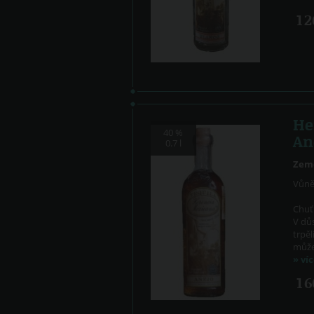
1 
He
40 %
An
0.7 l
Zem
Vůn
Chuť
V dů
trpěl
můžem
» ví
1 