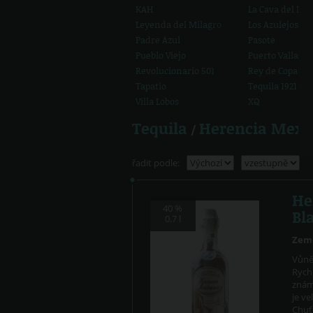
KAH
La Cava del Ma
Leyenda del Milagro
Los Azulejos
Padre Azul
Pasote
Pueblo Viejo
Puerto Vallarta
Revolucionario 501
Rey de Copas
Tapatio
Tequila 1921
Villa Lobos
XQ
Tequila
Herencia Mexi
/
řadit podle:
He
40 %
Bl
0.7 l
Zem
Vůn
Rych
znám
je ve
Chu