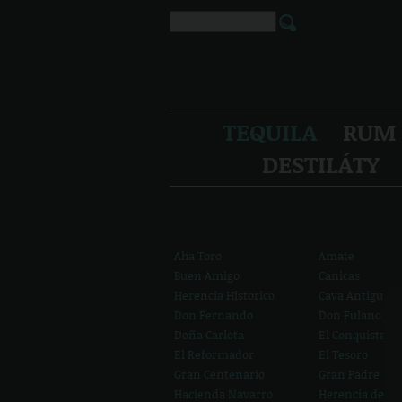
TEQUILA
RUM
DESTILÁTY
Aha Toro
Amate
Buen Amigo
Canicas
Herencia Historico
Cava Antigua
Don Fernando
Don Fulano
Doña Carlota
El Conquistado
El Reformador
El Tesoro
Gran Centenario
Gran Padre
Hacienda Navarro
Herencia de Pl