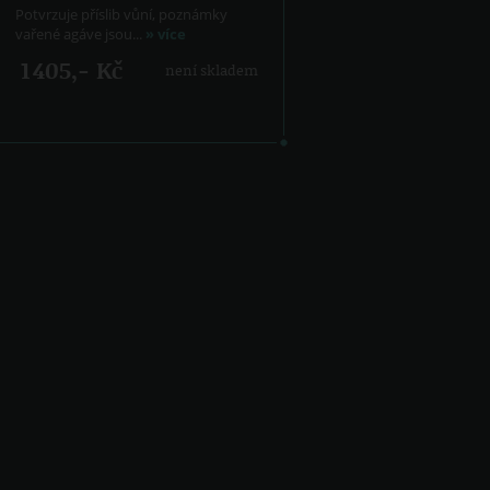
Potvrzuje příslib vůní, poznámky
vařené agáve jsou...
» více
1 405,- Kč
není skladem