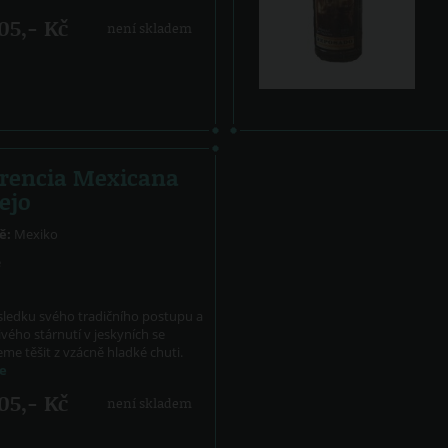
205,- Kč
není skladem
rencia Mexicana
ejo
ě:
Mexiko
ě
sledku svého tradičního postupu a
ivého stárnutí v jeskyních se
e těšit z vzácně hladké chuti.
ce
605,- Kč
není skladem