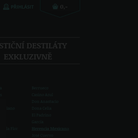
PŘIHLÁSIT
STIČNÍ DESTILÁTY
EXKLUZIVNĚ
a
Berrueco
s
Casino Azul
Don Anastacio
miliano
Dona Celia
El Padrino
García
de la Flor
Herencia Mexicana
José Cuervo